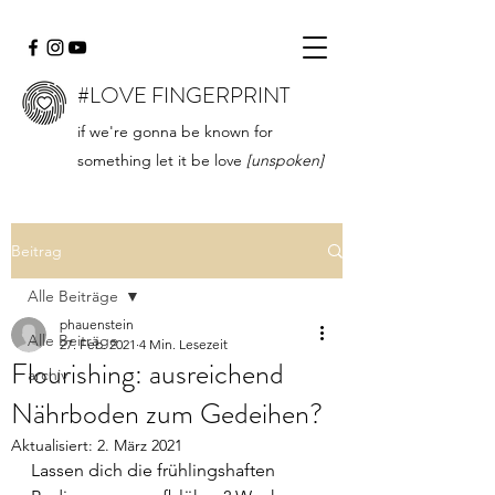
#LOVE FINGERPRINT
if we're gonna be known for
something let it be love
[unspoken]
Beitrag
Alle Beiträge
phauenstein
Alle Beiträge
27. Feb. 2021
4 Min. Lesezeit
Flourishing: ausreichend
archiv
Nährboden zum Gedeihen?
Aktualisiert:
2. März 2021
Lassen dich die frühlingshaften 