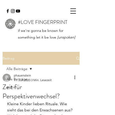
#LOVE FINGERPRINT
if we're gonna be known for
something let it be love
[unspoken]
Beitrag
Alle Beiträge
phauenstein
Alle Beiträge
11. Juli 2020
3 Min. Lesezeit
Zeit für
archiv
Perspektivenwechsel?
Kleine Kinder lieben Rituale. Wie 
sieht das bei den Erwachsenen aus? 