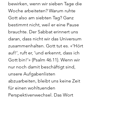
bewirken, wenn wir sieben Tage die 
Woche arbeiteten? Warum ruhte 
Gott also am siebten Tag? Ganz 
bestimmt nicht, weil er eine Pause 
brauchte. Der Sabbat erinnert uns 
daran, dass nicht wir das Universum 
zusammenhalten. Gott tut es. «’Hört 
auf!’, ruft er, ‘und erkennt, dass ich 
Gott bin!’» (Psalm 46.11). Wenn wir 
nur noch damit beschäftigt sind, 
unsere Aufgabenlisten 
abzuarbeiten, bleibt uns keine Zeit 
für einen wohltuenden 
Perspektivenwechsel. Das Wort 
Sabbat bedeutet «ausruhen, zu 
Atem kommen». 
Gibt es Dinge, die du aufgeben 
musst? Wo solltest du 