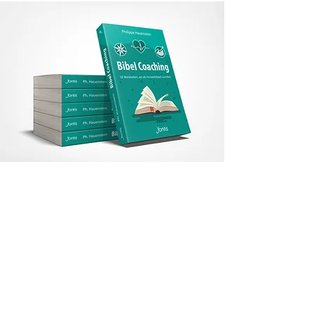
SPEAKING
Presence + Entertainment =
Presencetainment
Wirkungsvolle Auftritte trainieren!