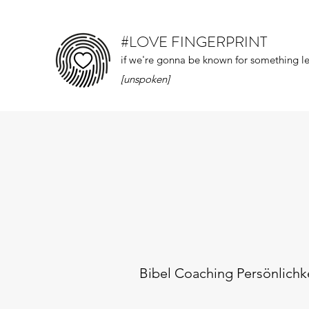
#LOVE FINGERPRINT
if we're gonna be known for something let
[unspoken]
Bibel Coaching Persönlichk