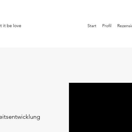
 it be love
Start
Profil
Rezens
eitsentwicklung