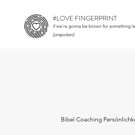
#LOVE FINGERPRINT
if we're gonna be known for something let
[unspoken]
Bibel Coaching Persönlichk