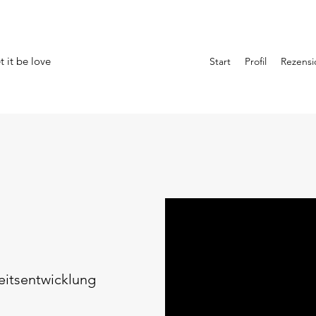
 it be love
Start
Profil
Rezens
eitsentwicklung