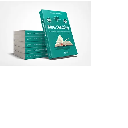
SPEAKING
Presence + Entertainment =
Presencetainment
Wirkungsvolle Auftritte trainieren!