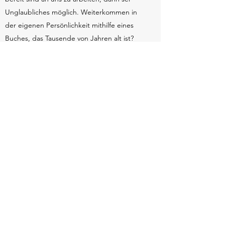
Radio Life Channel
Philippe Hauenstein ist überzeugt: Jeder
Mensch kann sich verändern! Wenn wir
bereit sind an uns zu arbeiten, dann sei
Unglaubliches möglich. Weiterkommen in
der eigenen Persönlichkeit mithilfe eines
Buches, das Tausende von Jahren alt ist?
Wie das funktionieren kann, erzählt er in
diesem Talk.
Reinhören
Input God@Work
Auftritt in der Freikirche Zug zum Thema
God@Work. Wie gehen wir damit um, wenn