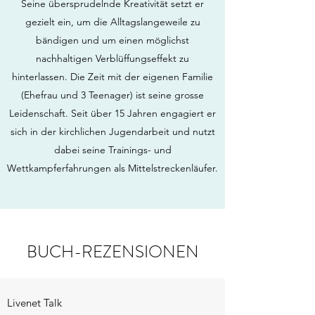
Führungskraft für Vertriebsentwicklung,
Kundenservice und Kommunikation. Als
Sprachschaffender versteht er es über Bilder
und Story Telling das Kopfkino anzusprechen.
Seine übersprudelnde Kreativität setzt er
gezielt ein, um die Alltagslangeweile zu
bändigen und um einen möglichst
nachhaltigen Verblüffungseffekt zu
hinterlassen. Die Zeit mit der eigenen Familie
(Ehefrau und 3 Teenager) ist seine grosse
Leidenschaft. Seit über 15 Jahren engagiert er
sich in der kirchlichen Jugendarbeit und nutzt
dabei seine Trainings- und
Wettkampferfahrungen als Mittelstreckenläufer.