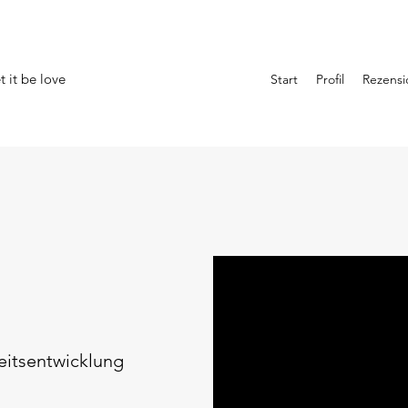
 it be love
Start
Profil
Rezens
eitsentwicklung