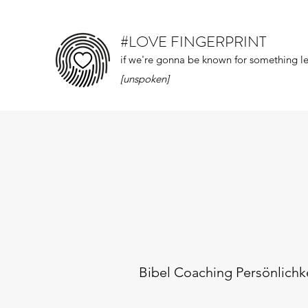
#LOVE FINGERPRINT
if we're gonna be known for something let
[unspoken]
Bibel Coaching Persönlichk